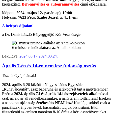
kiegészített,
Bélyeggyűjtés és autogramgyűjtés
című előadására.
Időpont:
2024. május 12.
(vasárnap),
10:00
Helyszín:
7623 Pécs, Szabó József u. 4., I. em.
A belépés díjtalan!
a Dr. Danis László Bélyeggyűjtő Kör Vezetősége
6 miniszterelnök aláírása az Antall-blokkon
Beküldve:
2024.03.17.
2024.03.24.
Április 7-én és 14-én nem lesz újdonság osztás
Tisztelt Gyűjtőtársak!
2024. á
prilis
6-20 között a Nagycsaládos Egyesület
„Ruhaválogatót”, azaz babaruha és játékbörzét tart a nagyteremben.
Ezért a
2024.
április
7-i és
április
14-i összejövetelek alkalmával
csak az előtér áll rendelkezésünkre, a nagyterem foglalt lesz! Ezeken
a napokon
újdonság értékesítés NEM lesz
! Katalógusokból csak a
páncélszekrényben lévők használatát tudjuk biztosítani. Ettől
függetlenül az említett napokon 8-10 óráig a köri összejöveteleket