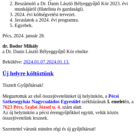
Beszámoló a Dr. Danis László Bélyeggyűjtő Kör 2023. évi
munkájáról (filatelista és gazdasági).
2024. évi költségvetési tervezet.
Javaslatok a 2024. évi programra.
Egyebek.
Pécs, 2024. január 28.
dr. Bodor Mihály
a Dr. Danis László Bélyeggyűjtő Kör elnöke
Beküldve:
2024.01.07.
2024.01.13.
Új helyre költöztünk
Tisztelt Gyűjtőtársak!
Megtartottuk az első összejövetelünket új helyünkön, a
Pécsi
Székesegyház Nagycsaládos Egyesület
székházának
I. emelet
én, a
7623 Pécs, Szabó József u. 4.
szám alatt.
Az új helyünkön a pécsi éremgyűjtőkkel együtt, velük közös
összejövetelink lesznek.
Szeretettel várunk minden régi és új gyűjtőtársat!