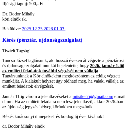
Ifjúsági tagdíj: 500,- Ft.
Dr. Bodor Mihály
köri elnök sk.
Beküldve:
2025.12.25.
2026.01.03.
Kérés (pénztár, újdonságszolgálat)
Tisztelt Tagság!
Tancsa József tagtársunk, aki hosszú éveken át végezte a pénztárosi
és újdonság szolgálati munkát bejelentette, hogy
2026. január 1-től
az említett feladatok további végzését nem vállalja
.
Tagtársunknak a Kör elnökeként megköszöntem az eddig végzett
munkáját. A kialakult helyzet úgy oldható meg, ha valaki vállalja az
említett feladatok elvégzését.
Január 11-ig várom a jelentkezéseket a
miisike55@gmail.com
e-mail
címre. Ha az említett feladatra nem lesz jelentkező, akkor 2026-ban
az újdonság jegyzés bélyeg körünkben megszűnik.
Békés karácsonyi ünnepeket és boldog új évet kívánok!
dr. Bodor Mihály elnök