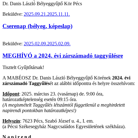
Dr. Danis László Bélyeggyűjtő Kör Pécs
Beküldve:
2025.09.21.
2025.11.11.
Cserenap (bélyeg, képeslap)
Beküldve:
2025.02.09.
2025.02.09.
MEGHÍVÓ a 2024. évi zárszámadó taggyűlésre
Tisztelt Gyűjtőtársak!
A MABÉOSZ Dr. Danis László Bélyeggyűjtő Körének
2024. évi
zárszámadó Taggyűlés
ét az alábbi időpontra és helyre összehívom:
Időpont
: 2025. március 23. (vasárnap) de. 9:00 óra,
határozatképtelenség esetén 09:15 óra.
(A megismételt Taggyűlés létszámtól függetlenül a meghirdetett
napirendi pontokban határozatképes!)
Helyszín
: 7623 Pécs, Szabó József u. 4., I. em.
(a Pécsi Székesegyház Nagycsaládos Egyesületének székháza).
N a p i r e n d