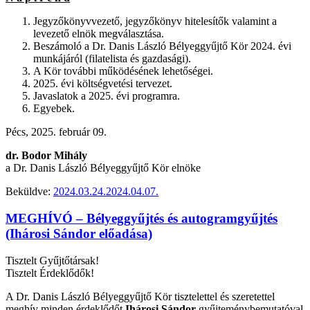
Jegyzőkönyvvezető, jegyzőkönyv hitelesítők valamint a
levezető elnök megválasztása.
Beszámoló a Dr. Danis László Bélyeggyűjtő Kör 2024. évi
munkájáról (filatelista és gazdasági).
A Kör további működésének lehetőségei.
2025. évi költségvetési tervezet.
Javaslatok a 2025. évi programra.
Egyebek.
Pécs, 2025. február 09.
dr. Bodor Mihály
a Dr. Danis László Bélyeggyűjtő Kör elnöke
Beküldve:
2024.03.24.
2024.04.07.
MEGHÍVÓ – Bélyeggyűjtés és autogramgyűjtés
(Ihárosi Sándor előadása)
Tisztelt Gyűjtőtársak!
Tisztelt Érdeklődők!
A Dr. Danis László Bélyeggyűjtő Kör tisztelettel és szeretettel
meghív minden érdeklődőt
Ihárosi Sándor
gyűjteménybemutatóval