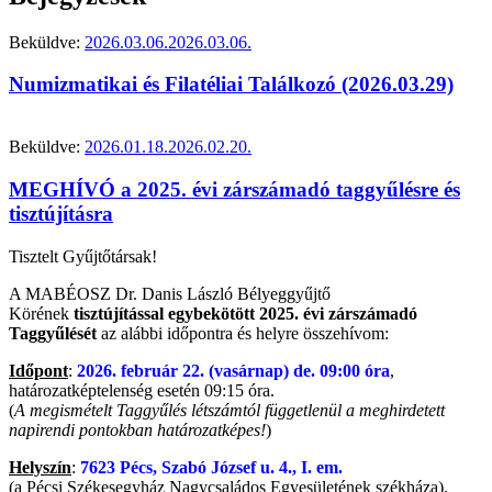
Beküldve:
2026.03.06.
2026.03.06.
Numizmatikai és Filatéliai Találkozó (2026.03.29)
Beküldve:
2026.01.18.
2026.02.20.
MEGHÍVÓ a 2025. évi zárszámadó taggyűlésre és
tisztújításra
Tisztelt Gyűjtőtársak!
A MABÉOSZ Dr. Danis László Bélyeggyűjtő
Körének
tisztújítással egybekötött 2025. évi zárszámadó
Taggyűlését
az alábbi időpontra és helyre összehívom:
Időpont
:
2026. február 22. (vasárnap) de. 09:00 óra
,
határozatképtelenség esetén 09:15 óra.
(
A megismételt Taggyűlés létszámtól függetlenül a meghirdetett
napirendi pontokban határozatképes!
)
Helyszín
:
7623 Pécs, Szabó József u. 4., I. em.
(a Pécsi Székesegyház Nagycsaládos Egyesületének székháza).