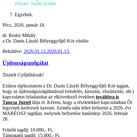
előadó: Szabó Zoltán
Egyebek.
Pécs, 2026. január 18.
dr. Bodor Mihály
a Dr. Danis László Bélyeggyűjtő Kör elnöke
Beküldve:
2026.01.13.
2026.01.13.
Újdonságszolgálat
Tisztelt Gyűjtőtársak!
Ezúton tájékoztatom a Dr. Danis László Bélyeggyűjtő Kör tagjait,
hogy az újdonságszolgáltatással (rendelés, kiosztás, elszámolás, stb.)
kapcsolatos feladatokat az elkövetkező években
továbbra is
Tancsa József
látja el. Kérem, hogy a részletekkel kapcsolatban Őt
legyenek kedvesek keresni. Szintén nála lehet befizetni a 2026. évi
MABÉOSZ tagdíjat, melynek befizetése határideje 2026. február
28.
Felnőtt tagdíj: 10.000,- Ft,
Támogatói tagdíj: 15.000,- Ft,