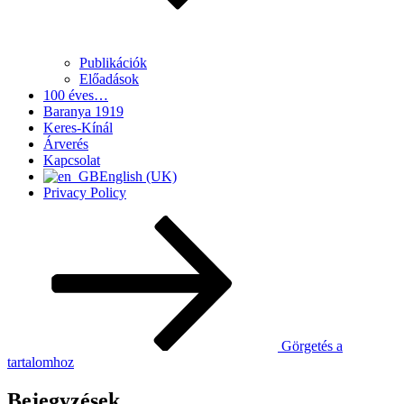
Publikációk
Előadások
100 éves…
Baranya 1919
Keres-Kínál
Árverés
Kapcsolat
English (UK)
Privacy Policy
Görgetés a
tartalomhoz
Bejegyzések