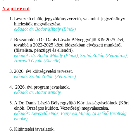
N a p i r e n d
Levezető elnök, jegyzőkönyvvezető, valamint jegyzőkönyv
hitelesítők megválasztása.
előadó: dr. Bodor Mihály (Elnök)
Beszámoló a Dr. Danis László Bélyeggyűjtő Kör 2025. évi,
továbbá a 2022-2025 közti időszakban elvégzett munkáról
(filatelista, pénzügyi és ellenőri).
előadók: dr. Bodor Mihály (Elnök), Szabó Zoltán (Pénztáros),
Haraszti Gyula (Ellenőr)
2026. évi költségvetési tervezet.
előadó: Szabó Zoltán (Pénztáros)
2026. évi program javaslatok.
előadó: dr. Bodor Mihály
A Dr. Danis László Bélyeggyűjtő Kör tisztségviselőinek (Köri
elnök, Országos küldött, Vezetőség) megválasztása.
előadók: Levezető elnök, Fenyvesi Mihály (a Jelölő Bizottság
elnöke)
Kitüntetési javaslatok.