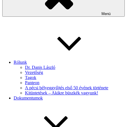
Menü
Rólunk
Dr. Danis László
Vezetőség
Tagok
Panteon
A pécsi bélyeggyűjtés első 50 évének története
Kitüntetések – Akikre büszkék vagyunk!
Dokumentumok