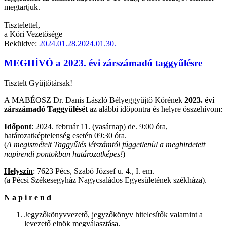
megtartjuk.
Tisztelettel,
a Köri Vezetősége
Beküldve:
2024.01.28.
2024.01.30.
MEGHÍVÓ a 2023. évi zárszámadó taggyűlésre
Tisztelt Gyűjtőtársak!
A MABÉOSZ Dr. Danis László Bélyeggyűjtő Körének
2023. évi
zárszámadó Taggyűlését
az alábbi időpontra és helyre összehívom:
Időpont
: 2024. február 11. (vasárnap) de. 9:00 óra,
határozatképtelenség esetén 09:30 óra.
(
A megismételt Taggyűlés létszámtól függetlenül a meghirdetett
napirendi pontokban határozatképes!
)
Helyszín
: 7623 Pécs, Szabó József u. 4., I. em.
(a Pécsi Székesegyház Nagycsaládos Egyesületének székháza).
N a p i r e n d
Jegyzőkönyvvezető, jegyzőkönyv hitelesítők valamint a
levezető elnök megválasztása.