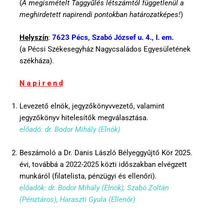
(
A megismételt Taggyűlés létszámtól függetlenül a
meghirdetett napirendi pontokban határozatképes!
)
Helyszín
:
7623 Pécs, Szabó József u. 4., I. em.
(a Pécsi Székesegyház Nagycsaládos Egyesületének
székháza).
N a p i r e n d
Levezető elnök, jegyzőkönyvvezető, valamint
jegyzőkönyv hitelesítők megválasztása.
előadó: dr. Bodor Mihály (Elnök)
Beszámoló a Dr. Danis László Bélyeggyűjtő Kör 2025.
évi, továbbá a 2022-2025 közti időszakban elvégzett
munkáról (filatelista, pénzügyi és ellenőri).
előadók: dr. Bodor Mihály (Elnök), Szabó Zoltán
(Pénztáros), Haraszti Gyula (Ellenőr)