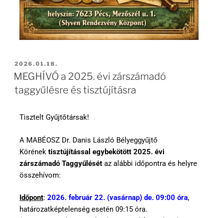
2026.01.18.
MEGHÍVÓ a 2025. évi zárszámadó
taggyűlésre és tisztújításra
Tisztelt Gyűjtőtársak!
A MABÉOSZ Dr. Danis László Bélyeggyűjtő
Körének
tisztújítással egybekötött 2025. évi
zárszámadó Taggyűlését
az alábbi időpontra és helyre
összehívom:
Időpont
:
2026. február 22. (vasárnap) de. 09:00 óra
,
határozatképtelenség esetén 09:15 óra.