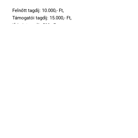
Felnőtt tagdíj: 10.000,- Ft,
Támogatói tagdíj: 15.000,- Ft,
Ifjúsági tagdíj: 500,- Ft.
Dr. Bodor Mihály
köri elnök sk.
2025.12.25.
Kérés (pénztár, újdonságszolgálat)
Tisztelt Tagság!
Tancsa József tagtársunk, aki hosszú éveken át
végezte a pénztárosi és újdonság szolgálati munkát
bejelentette, hogy
2026. január 1-től az említett
feladatok további végzését nem vállalja
.