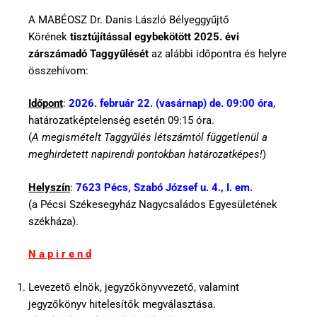
A MABÉOSZ Dr. Danis László Bélyeggyűjtő
Körének
tisztújítással egybekötött 2025. évi
zárszámadó Taggyűlését
az alábbi időpontra és helyre
összehívom:
Időpont
:
2026. február 22. (vasárnap) de. 09:00 óra
,
határozatképtelenség esetén 09:15 óra.
(
A megismételt Taggyűlés létszámtól függetlenül a
meghirdetett napirendi pontokban határozatképes!
)
Helyszín
:
7623 Pécs, Szabó József u. 4., I. em.
(a Pécsi Székesegyház Nagycsaládos Egyesületének
székháza).
N a p i r e n d
Levezető elnök, jegyzőkönyvvezető, valamint
jegyzőkönyv hitelesítők megválasztása.