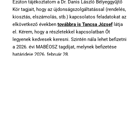
Ezúton tájékoztatom a Dr. Danis László Bélyeggyűjtő
Kör tagjait, hogy az újdonságszolgáltatással (rendelés,
kiosztás, elszámolás, stb.) kapcsolatos feladatokat az
elkövetkező években
továbbra is Tancsa József
látja
el. Kérem, hogy a részletekkel kapcsolatban Őt
legyenek kedvesek keresni. Szintén nála lehet befizetni
a 2026. évi MABÉOSZ tagdíjat, melynek befizetése
határideje 2026. február 28.
Felnőtt tagdíj: 10.000,- Ft,
Támogatói tagdíj: 15.000,- Ft,
Ifjúsági tagdíj: 500,- Ft.
Dr. Bodor Mihály
köri elnök sk.
2025.12.25.