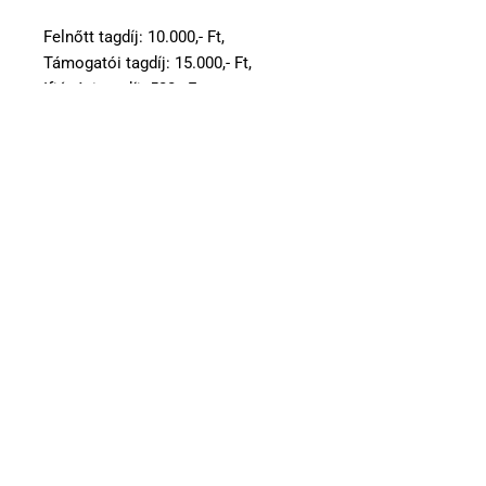
Felnőtt tagdíj: 10.000,- Ft,
Támogatói tagdíj: 15.000,- Ft,
Ifjúsági tagdíj: 500,- Ft.
Dr. Bodor Mihály
köri elnök sk.
2025.12.25.
Kérés (pénztár, újdonságszolgálat)
Tisztelt Tagság!
Tancsa József tagtársunk, aki hosszú éveken át
végezte a pénztárosi és újdonság szolgálati munkát
bejelentette, hogy
2026. január 1-től az említett
feladatok további végzését nem vállalja
.