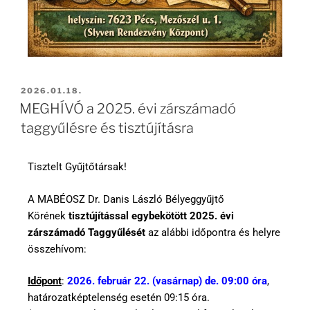
2026.01.18.
MEGHÍVÓ a 2025. évi zárszámadó
taggyűlésre és tisztújításra
Tisztelt Gyűjtőtársak!
A MABÉOSZ Dr. Danis László Bélyeggyűjtő
Körének
tisztújítással egybekötött 2025. évi
zárszámadó Taggyűlését
az alábbi időpontra és helyre
összehívom:
Időpont
:
2026. február 22. (vasárnap) de. 09:00 óra
,
határozatképtelenség esetén 09:15 óra.