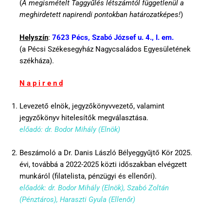
(
A megismételt Taggyűlés létszámtól függetlenül a
meghirdetett napirendi pontokban határozatképes!
)
Helyszín
:
7623 Pécs, Szabó József u. 4., I. em.
(a Pécsi Székesegyház Nagycsaládos Egyesületének
székháza).
N a p i r e n d
Levezető elnök, jegyzőkönyvvezető, valamint
jegyzőkönyv hitelesítők megválasztása.
előadó: dr. Bodor Mihály (Elnök)
Beszámoló a Dr. Danis László Bélyeggyűjtő Kör 2025.
évi, továbbá a 2022-2025 közti időszakban elvégzett
munkáról (filatelista, pénzügyi és ellenőri).
előadók: dr. Bodor Mihály (Elnök), Szabó Zoltán
(Pénztáros), Haraszti Gyula (Ellenőr)