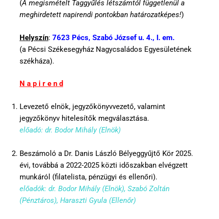
(
A megismételt Taggyűlés létszámtól függetlenül a
meghirdetett napirendi pontokban határozatképes!
)
Helyszín
:
7623 Pécs, Szabó József u. 4., I. em.
(a Pécsi Székesegyház Nagycsaládos Egyesületének
székháza).
N a p i r e n d
Levezető elnök, jegyzőkönyvvezető, valamint
jegyzőkönyv hitelesítők megválasztása.
előadó: dr. Bodor Mihály (Elnök)
Beszámoló a Dr. Danis László Bélyeggyűjtő Kör 2025.
évi, továbbá a 2022-2025 közti időszakban elvégzett
munkáról (filatelista, pénzügyi és ellenőri).
előadók: dr. Bodor Mihály (Elnök), Szabó Zoltán
(Pénztáros), Haraszti Gyula (Ellenőr)