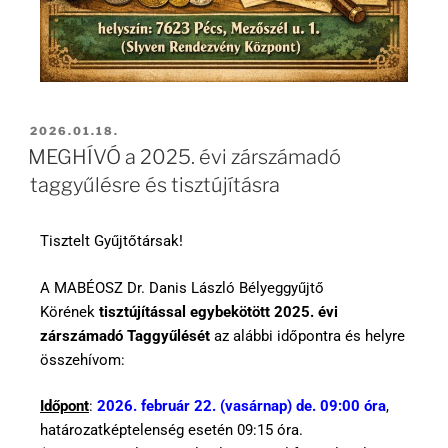
2026.01.18.
MEGHÍVÓ a 2025. évi zárszámadó
taggyűlésre és tisztújításra
Tisztelt Gyűjtőtársak!
A MABÉOSZ Dr. Danis László Bélyeggyűjtő
Körének
tisztújítással egybekötött 2025. évi
zárszámadó Taggyűlését
az alábbi időpontra és helyre
összehívom:
Időpont
:
2026. február 22. (vasárnap) de. 09:00 óra
,
határozatképtelenség esetén 09:15 óra.