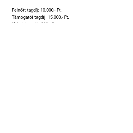
Felnőtt tagdíj: 10.000,- Ft,
Támogatói tagdíj: 15.000,- Ft,
Ifjúsági tagdíj: 500,- Ft.
Dr. Bodor Mihály
köri elnök sk.
2025.12.25.
Kérés (pénztár, újdonságszolgálat)
Tisztelt Tagság!
Tancsa József tagtársunk, aki hosszú éveken át
végezte a pénztárosi és újdonság szolgálati munkát
bejelentette, hogy
2026. január 1-től az említett
feladatok további végzését nem vállalja
.