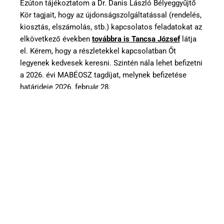
Ezúton tájékoztatom a Dr. Danis László Bélyeggyűjtő
Kör tagjait, hogy az újdonságszolgáltatással (rendelés,
kiosztás, elszámolás, stb.) kapcsolatos feladatokat az
elkövetkező években
továbbra is Tancsa József
látja
el. Kérem, hogy a részletekkel kapcsolatban Őt
legyenek kedvesek keresni. Szintén nála lehet befizetni
a 2026. évi MABÉOSZ tagdíjat, melynek befizetése
határideje 2026. február 28.
Felnőtt tagdíj: 10.000,- Ft,
Támogatói tagdíj: 15.000,- Ft,
Ifjúsági tagdíj: 500,- Ft.
Dr. Bodor Mihály
köri elnök sk.
2025.12.25.