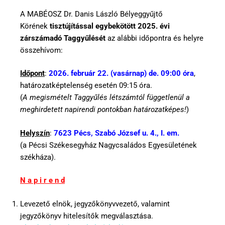
A MABÉOSZ Dr. Danis László Bélyeggyűjtő
Körének
tisztújítással egybekötött 2025. évi
zárszámadó Taggyűlését
az alábbi időpontra és helyre
összehívom:
Időpont
:
2026. február 22. (vasárnap) de. 09:00 óra
,
határozatképtelenség esetén 09:15 óra.
(
A megismételt Taggyűlés létszámtól függetlenül a
meghirdetett napirendi pontokban határozatképes!
)
Helyszín
:
7623 Pécs, Szabó József u. 4., I. em.
(a Pécsi Székesegyház Nagycsaládos Egyesületének
székháza).
N a p i r e n d
Levezető elnök, jegyzőkönyvvezető, valamint
jegyzőkönyv hitelesítők megválasztása.