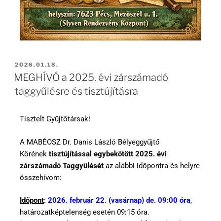
2026.01.18.
MEGHÍVÓ a 2025. évi zárszámadó
taggyűlésre és tisztújításra
Tisztelt Gyűjtőtársak!
A MABÉOSZ Dr. Danis László Bélyeggyűjtő
Körének
tisztújítással egybekötött 2025. évi
zárszámadó Taggyűlését
az alábbi időpontra és helyre
összehívom:
Időpont
:
2026. február 22. (vasárnap) de. 09:00 óra
,
határozatképtelenség esetén 09:15 óra.