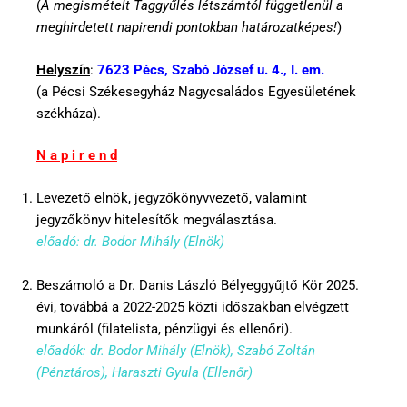
(
A megismételt Taggyűlés létszámtól függetlenül a
meghirdetett napirendi pontokban határozatképes!
)
Helyszín
:
7623 Pécs, Szabó József u. 4., I. em.
(a Pécsi Székesegyház Nagycsaládos Egyesületének
székháza).
N a p i r e n d
Levezető elnök, jegyzőkönyvvezető, valamint
jegyzőkönyv hitelesítők megválasztása.
előadó: dr. Bodor Mihály (Elnök)
Beszámoló a Dr. Danis László Bélyeggyűjtő Kör 2025.
évi, továbbá a 2022-2025 közti időszakban elvégzett
munkáról (filatelista, pénzügyi és ellenőri).
előadók: dr. Bodor Mihály (Elnök), Szabó Zoltán
(Pénztáros), Haraszti Gyula (Ellenőr)