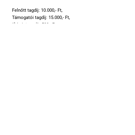
Felnőtt tagdíj: 10.000,- Ft,
Támogatói tagdíj: 15.000,- Ft,
Ifjúsági tagdíj: 500,- Ft.
Dr. Bodor Mihály
köri elnök sk.
2025.12.25.
Kérés (pénztár, újdonságszolgálat)
Tisztelt Tagság!
Tancsa József tagtársunk, aki hosszú éveken át
végezte a pénztárosi és újdonság szolgálati munkát
bejelentette, hogy
2026. január 1-től az említett
feladatok további végzését nem vállalja
.