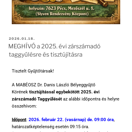
2026.01.18.
MEGHÍVÓ a 2025. évi zárszámadó
taggyűlésre és tisztújításra
Tisztelt Gyűjtőtársak!
A MABÉOSZ Dr. Danis László Bélyeggyűjtő
Körének
tisztújítással egybekötött 2025. évi
zárszámadó Taggyűlését
az alábbi időpontra és helyre
összehívom:
Időpont
:
2026. február 22. (vasárnap) de. 09:00 óra
,
határozatképtelenség esetén 09:15 óra.