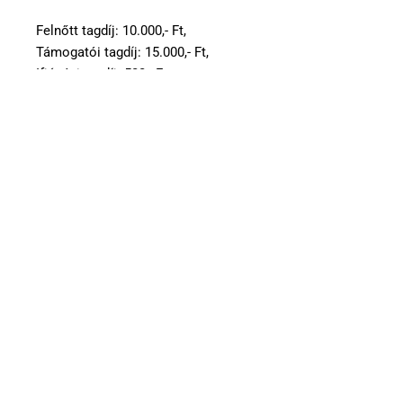
Felnőtt tagdíj: 10.000,- Ft,
Támogatói tagdíj: 15.000,- Ft,
Ifjúsági tagdíj: 500,- Ft.
Dr. Bodor Mihály
köri elnök sk.
2025.12.25.
Kérés (pénztár, újdonságszolgálat)
Tisztelt Tagság!
Tancsa József tagtársunk, aki hosszú éveken át
végezte a pénztárosi és újdonság szolgálati munkát
bejelentette, hogy
2026. január 1-től az említett
feladatok további végzését nem vállalja
.