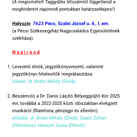
(
A megismételt Taggyűlés létszámtól függetlenül a
meghirdetett napirendi pontokban határozatképes!
)
Helyszín
:
7623 Pécs, Szabó József u. 4., I. em.
(a Pécsi Székesegyház Nagycsaládos Egyesületének
székháza).
N a p i r e n d
Levezető elnök, jegyzőkönyvvezető, valamint
jegyzőkönyv hitelesítők megválasztása.
előadó: dr. Bodor Mihály (Elnök)
Beszámoló a Dr. Danis László Bélyeggyűjtő Kör 2025.
évi, továbbá a 2022-2025 közti időszakban elvégzett
munkáról (filatelista, pénzügyi és ellenőri).
előadók: dr. Bodor Mihály (Elnök), Szabó Zoltán
(Pénztáros), Haraszti Gyula (Ellenőr)