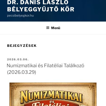
DR. DANIS LÁSZLÓ
BÉLYEGGYŰJTŐ KÖR
pecsibelyegkor.hu
Menü
BEJEGYZÉSEK
2026.03.06.
Numizmatikai és Filatéliai Találkozó
(2026.03.29)