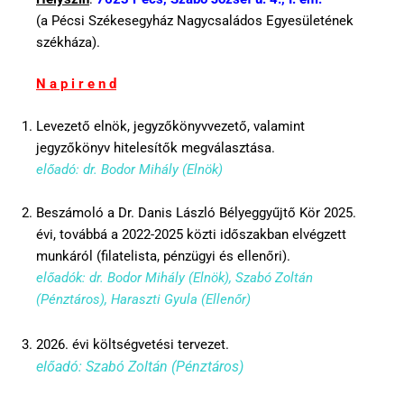
(a Pécsi Székesegyház Nagycsaládos Egyesületének
székháza).
N a p i r e n d
Levezető elnök, jegyzőkönyvvezető, valamint
jegyzőkönyv hitelesítők megválasztása.
előadó: dr. Bodor Mihály (Elnök)
Beszámoló a Dr. Danis László Bélyeggyűjtő Kör 2025.
évi, továbbá a 2022-2025 közti időszakban elvégzett
munkáról (filatelista, pénzügyi és ellenőri).
előadók: dr. Bodor Mihály (Elnök), Szabó Zoltán
(Pénztáros), Haraszti Gyula (Ellenőr)
2026. évi költségvetési tervezet.
előadó: Szabó Zoltán (Pénztáros)