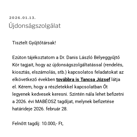
2026.01.13.
Újdonságszolgálat
Tisztelt Gyűjtőtársak!
Ezúton tájékoztatom a Dr. Danis László Bélyeggyűjtő
Kör tagjait, hogy az újdonságszolgáltatással (rendelés,
kiosztás, elszámolás, stb.) kapcsolatos feladatokat az
elkövetkező években
továbbra is Tancsa József
látja
el. Kérem, hogy a részletekkel kapcsolatban Őt
legyenek kedvesek keresni. Szintén nála lehet befizetni
a 2026. évi MABÉOSZ tagdíjat, melynek befizetése
határideje 2026. február 28.
Felnőtt tagdíj: 10.000,- Ft,
Támogatói tagdíj: 15.000,- Ft,