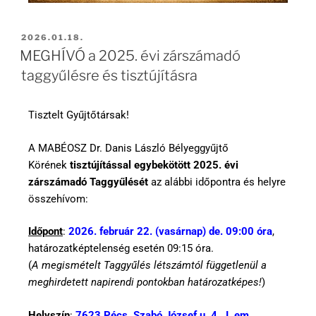
2026.01.18.
MEGHÍVÓ a 2025. évi zárszámadó
taggyűlésre és tisztújításra
Tisztelt Gyűjtőtársak!
A MABÉOSZ Dr. Danis László Bélyeggyűjtő
Körének
tisztújítással egybekötött 2025. évi
zárszámadó Taggyűlését
az alábbi időpontra és helyre
összehívom:
Időpont
:
2026. február 22. (vasárnap) de. 09:00 óra
,
határozatképtelenség esetén 09:15 óra.
(
A megismételt Taggyűlés létszámtól függetlenül a
meghirdetett napirendi pontokban határozatképes!
)
Helyszín
:
7623 Pécs, Szabó József u. 4., I. em.