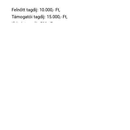
Felnőtt tagdíj: 10.000,- Ft,
Támogatói tagdíj: 15.000,- Ft,
Ifjúsági tagdíj: 500,- Ft.
Dr. Bodor Mihály
köri elnök sk.
2025.12.25.
Kérés (pénztár, újdonságszolgálat)
Tisztelt Tagság!
Tancsa József tagtársunk, aki hosszú éveken át
végezte a pénztárosi és újdonság szolgálati munkát
bejelentette, hogy
2026. január 1-től az említett
feladatok további végzését nem vállalja
.