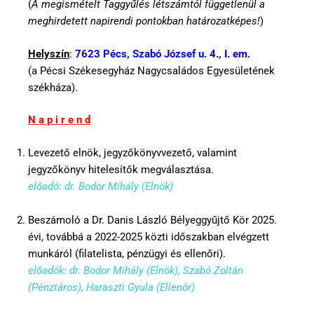
(
A megismételt Taggyűlés létszámtól függetlenül a
meghirdetett napirendi pontokban határozatképes!
)
Helyszín
:
7623 Pécs, Szabó József u. 4., I. em.
(a Pécsi Székesegyház Nagycsaládos Egyesületének
székháza).
N a p i r e n d
Levezető elnök, jegyzőkönyvvezető, valamint
jegyzőkönyv hitelesítők megválasztása.
előadó: dr. Bodor Mihály (Elnök)
Beszámoló a Dr. Danis László Bélyeggyűjtő Kör 2025.
évi, továbbá a 2022-2025 közti időszakban elvégzett
munkáról (filatelista, pénzügyi és ellenőri).
előadók: dr. Bodor Mihály (Elnök), Szabó Zoltán
(Pénztáros), Haraszti Gyula (Ellenőr)