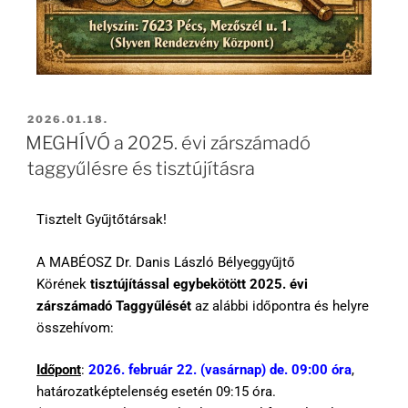
2026.01.18.
MEGHÍVÓ a 2025. évi zárszámadó
taggyűlésre és tisztújításra
Tisztelt Gyűjtőtársak!
A MABÉOSZ Dr. Danis László Bélyeggyűjtő
Körének
tisztújítással egybekötött 2025. évi
zárszámadó Taggyűlését
az alábbi időpontra és helyre
összehívom:
Időpont
:
2026. február 22. (vasárnap) de. 09:00 óra
,
határozatképtelenség esetén 09:15 óra.