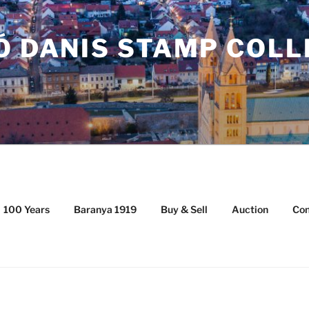
Ó DANIS STAMP COL
100 Years
Baranya 1919
Buy & Sell
Auction
Con