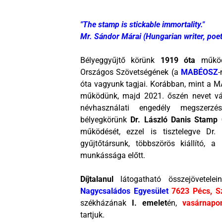
"The stamp is stickable immortality."
Mr. Sándor Márai (Hungarian writer, poet,
Bélyeggyűjtő körünk
1919 óta
működi
Országos Szövetségének (a
MABÉOSZ
óta vagyunk tagjai. Korábban, mint a
működünk, majd 2021. őszén nevet vá
névhasználati engedély megszer
bélyegkörünk
Dr. László Danis Stamp 
működését, ezzel is tisztelegve Dr.
gyűjtőtársunk, többszörös kiállító, 
munkássága előtt.
Díjtalanul
látogatható összejövetele
Nagycsaládos Egyesület
7623 Pécs, S
székházának
I. emelet
én,
vasárnapo
tartjuk.