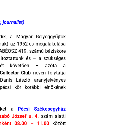
 journalist)
k, a Magyar Bélyeggyűjtők
-nak) az 1952-es megalakulása
 MABÉOSZ 419. számú bázisköre
ltoztattunk és – a szükséges
zését követően – azóta a
Collector Club
néven folytatja
 Danis László aranyjelvényes
a pécsi kör korábbi elnökének
inket a
Pécsi Székesegyház
zabó József u. 4.
szám alatti
nként 08.00 – 11.00
között