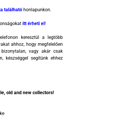
ta található
honlapunkon.
jdonságokat
itt érheti el
!
elefonon keresztül a legtöbb
rgyakat ahhoz, hogy megfelelően
 bizonytalan, vagy akár csak
en, készséggel segítünk ehhez
e, old and new collectors!
öke