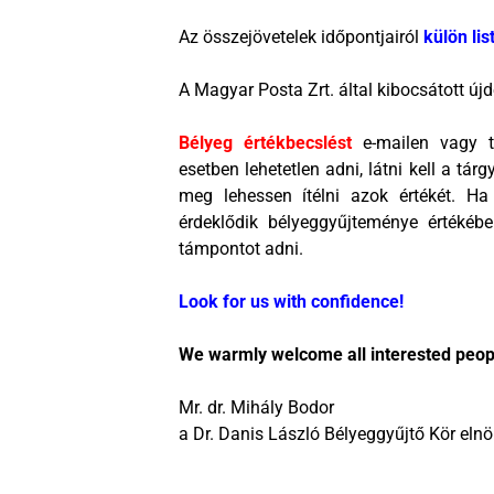
Az összejövetelek időpontjairól
külön lis
A Magyar Posta Zrt. által kibocsátott ú
Bélyeg értékbecslést
e-mailen vagy t
esetben lehetetlen adni, látni kell a tá
meg lehessen ítélni azok értékét. Ha
érdeklődik bélyeggyűjteménye értékéb
támpontot adni.
Look for us with confidence!
We warmly welcome all interested peopl
Mr. dr. Mihály Bodor
a Dr. Danis László Bélyeggyűjtő Kör eln