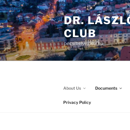
DR. LÁSZL
CLUB
pecsibelyegkor.hu
About Us
Documents
Privacy Policy