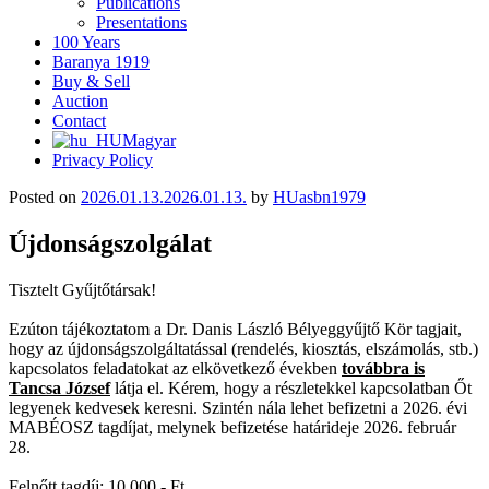
Publications
Presentations
100 Years
Baranya 1919
Buy & Sell
Auction
Contact
Magyar
Privacy Policy
Posted on
2026.01.13.
2026.01.13.
by
HUasbn1979
Újdonságszolgálat
Tisztelt Gyűjtőtársak!
Ezúton tájékoztatom a Dr. Danis László Bélyeggyűjtő Kör tagjait,
hogy az újdonságszolgáltatással (rendelés, kiosztás, elszámolás, stb.)
kapcsolatos feladatokat az elkövetkező években
továbbra is
Tancsa József
látja el. Kérem, hogy a részletekkel kapcsolatban Őt
legyenek kedvesek keresni. Szintén nála lehet befizetni a 2026. évi
MABÉOSZ tagdíjat, melynek befizetése határideje 2026. február
28.
Felnőtt tagdíj: 10.000,- Ft,