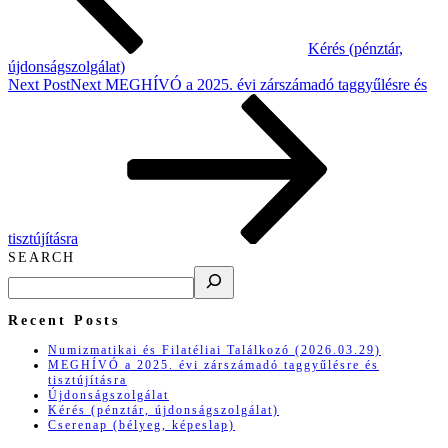
Kérés (pénztár,
újdonságszolgálat)
Next Post
Next
MEGHÍVÓ a 2025. évi zárszámadó taggyűlésre és
tisztújításra
SEARCH
Recent Posts
Numizmatikai és Filatéliai Találkozó (2026.03.29)
MEGHÍVÓ a 2025. évi zárszámadó taggyűlésre és
tisztújításra
Újdonságszolgálat
Kérés (pénztár, újdonságszolgálat)
Cserenap (bélyeg, képeslap)