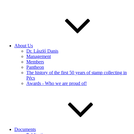
About Us
Dr. László Danis
Management
Members
Pantheon
The history of the first 50 years of stamp collecting in
Pécs
Awards - Who we are proud of!
Documents