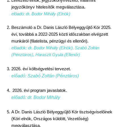
Levezető elnök, jegyzőkönyvvezető, valamint
jegyzőkönyv hitelesítők megválasztása.
előadó: dr. Bodor Mihály (Elnök)
Beszámoló a Dr. Danis László Bélyeggyűjtő Kör 2025.
évi, továbbá a 2022-2025 közti időszakban elvégzett
munkáról (filatelista, pénzügyi és ellenőri).
előadók: dr. Bodor Mihály (Elnök), Szabó Zoltán
(Pénztáros), Haraszti Gyula (Ellenőr)
2026. évi költségvetési tervezet.
előadó: Szabó Zoltán (Pénztáros)
2026. évi program javaslatok.
előadó: dr. Bodor Mihály
A Dr. Danis László Bélyeggyűjtő Kör tisztségviselőinek
(Köri elnök, Országos küldött, Vezetőség)
megválasztása.