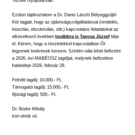
Tisztelt Gyűjtőtársak!
Ezúton tájékoztatom a Dr. Danis László Bélyeggyűjtő
Kör tagjait, hogy az újdonságszolgáltatással (rendelés,
kiosztás, elszámolás, stb.) kapcsolatos feladatokat az
elkövetkező években
továbbra is Tancsa József
látja
el. Kérem, hogy a részletekkel kapcsolatban Őt
legyenek kedvesek keresni. Szintén nála lehet befizetni
a 2026. évi MABÉOSZ tagdíjat, melynek befizetése
határideje 2026. február 28.
Felnőtt tagdíj: 10.000,- Ft,
Támogatói tagdíj: 15.000,- Ft,
Ifjúsági tagdíj: 500,- Ft.
Dr. Bodor Mihály
köri elnök sk.