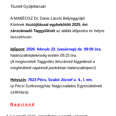
Tisztelt Gyűjtőtársak!
A MABÉOSZ Dr. Danis László Bélyeggyűjtő
Körének
tisztújítással egybekötött 2025. évi
zárszámadó Taggyűlését
az alábbi időpontra és helyre
összehívom:
Időpont
:
2026. február 22. (vasárnap) de. 09:00 óra
,
határozatképtelenség esetén 09:15 óra.
(
A megismételt Taggyűlés létszámtól függetlenül a
meghirdetett napirendi pontokban határozatképes!
)
Helyszín
:
7623 Pécs, Szabó József u. 4., I. em.
(a Pécsi Székesegyház Nagycsaládos Egyesületének
székháza).
N a p i r e n d