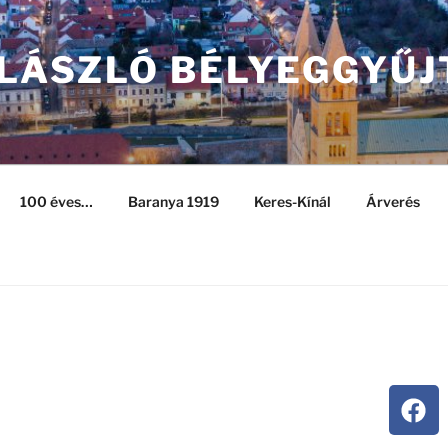
 LÁSZLÓ BÉLYEGGYŰJ
100 éves…
Baranya 1919
Keres-Kínál
Árverés